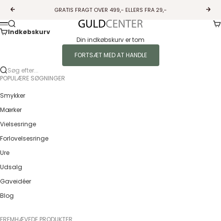
Spring til indhold
GRATIS FRAGT OVER 499,- ELLERS FRA 29,-
Forrige
Næs
Ku
Søg
Guldcenter
Menu
Indkøbskurv
Din indkøbskurv er tom
FORTSÆT MED AT HANDLE
Søg efter...
POPULÆRE SØGNINGER
Smykker
Mærker
Vielsesringe
Forlovelsesringe
Ure
Udsalg
Gaveidéer
Blog
FREMHÆVEDE PRODUKTER