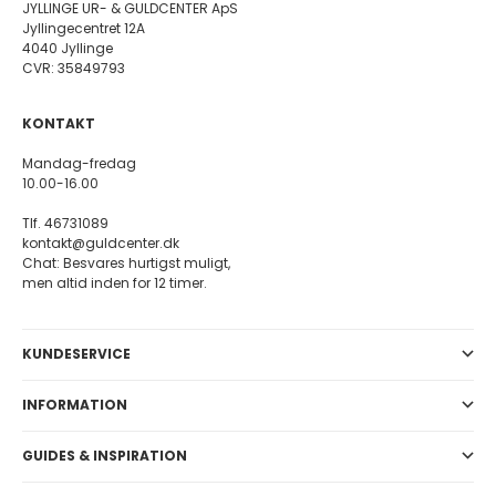
JYLLINGE UR- & GULDCENTER ApS
Jyllingecentret 12A
4040 Jyllinge
CVR: 35849793
KONTAKT
Mandag-fredag
10.00-16.00
Tlf. 46731089
kontakt@guldcenter.dk
Chat: Besvares hurtigst muligt,
men altid inden for 12 timer.
KUNDESERVICE
INFORMATION
GUIDES & INSPIRATION