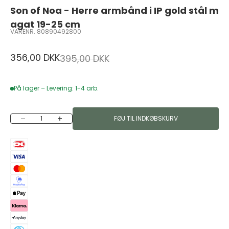
Son of Noa - Herre armbånd i IP gold stål m
agat 19-25 cm
VARENR. 80890492800
Salgspris
356,00 DKK
Normalpris
395,00 DKK
På lager – Levering: 1-4 arb.
Sænk antal
Øg antal
FØJ TIL INDKØBSKURV