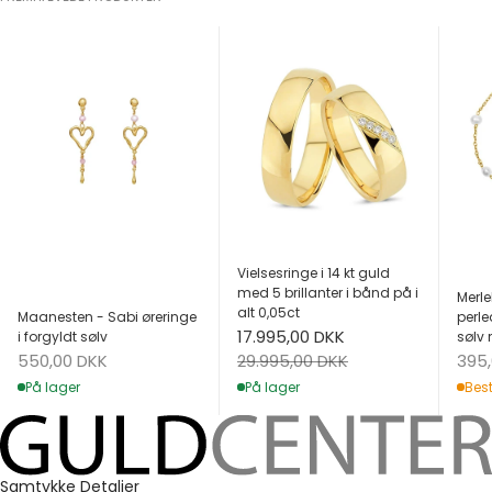
Vielsesringe i 14 kt guld
med 5 brillanter i bånd på i
Merle
alt 0,05ct
Maanesten - Sabi øreringe
perle
Salgspris
17.995,00 DKK
i forgyldt sølv
sølv 
Salgspris
Salg
Normalpris
550,00 DKK
395
29.995,00 DKK
På lager
Best
På lager
Samtykke
Detaljer