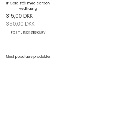
IP Gold stål med carbon
vedhæng
Salgspris
315,00 DKK
Normalpris
350,00 DKK
FØJ TIL INDKØBSKURV
Mest populære produkter
Føj til indkøbskurv
Føj til indkøbskurv