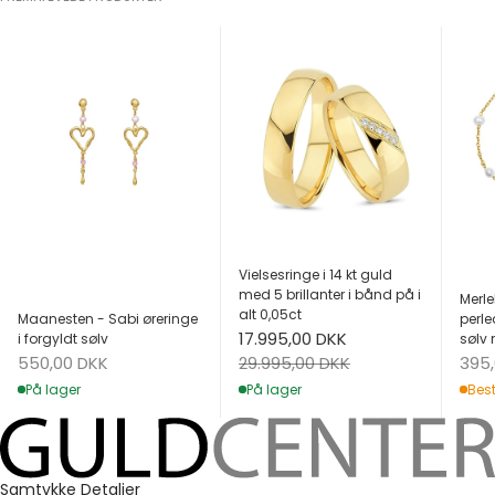
Vielsesringe i 14 kt guld
med 5 brillanter i bånd på i
Merle
alt 0,05ct
Maanesten - Sabi øreringe
perle
Salgspris
17.995,00 DKK
i forgyldt sølv
sølv 
Salgspris
Salg
Normalpris
550,00 DKK
395
29.995,00 DKK
På lager
Best
På lager
Samtykke
Detaljer