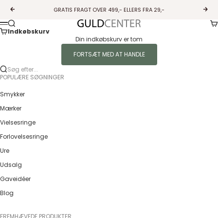
Spring til indhold
GRATIS FRAGT OVER 499,- ELLERS FRA 29,-
Forrige
Næs
Ku
Søg
Guldcenter
Menu
Indkøbskurv
Din indkøbskurv er tom
FORTSÆT MED AT HANDLE
Søg efter...
POPULÆRE SØGNINGER
Smykker
Mærker
Vielsesringe
Forlovelsesringe
Ure
Udsalg
Gaveidéer
Blog
FREMHÆVEDE PRODUKTER