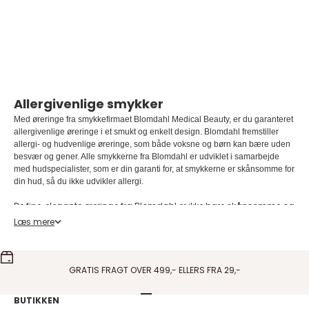
kugleørering Ball
med lyserøde perle
Salgspris
Normalpris
Salgspris
Normalpris
224,10 DKK
249,00 DKK
224,10 DKK
249,00 DKK
På lager
På lager
Allergivenlige smykker
Med øreringe fra smykkefirmaet Blomdahl Medical Beauty, er du garanteret
allergivenlige øreringe i et smukt og enkelt design. Blomdahl fremstiller
allergi- og hudvenlige øreringe, som både voksne og børn kan bære uden
besvær og gener. Alle smykkerne fra Blomdahl er udviklet i samarbejde
med hudspecialister, som er din garanti for, at smykkerne er skånsomme for
din hud, så du ikke udvikler allergi.
De fine, elegante øreringe fra Blomdahl er ikke bare skånsomme og
allergi- og hudvenlige, de er også smukke og passer til enhver
Læs mere
lejlighed og personligt udtryk. Det store udvalg af øreringe fra
Blomdahl byder både på alt fra blomster, sommerfugle, hjerter og
stjerner i regnbuens farver til de helt elegante og stilrene former
som kugleøreringe og hvide krystal øreringe, klassiske krystalperler
GRATIS FRAGT OVER 499,- ELLERS FRA 29,-
og smukke Brilliance Square Crystals med hvide zirkonia til dig,
der ønsker det helt enkelt.
Gå til element 1
Gå til element 2
Gå til element 3
Gå til element 4
BUTIKKEN
Smykkerne er enormt populære, især blandt allergikere og sælges