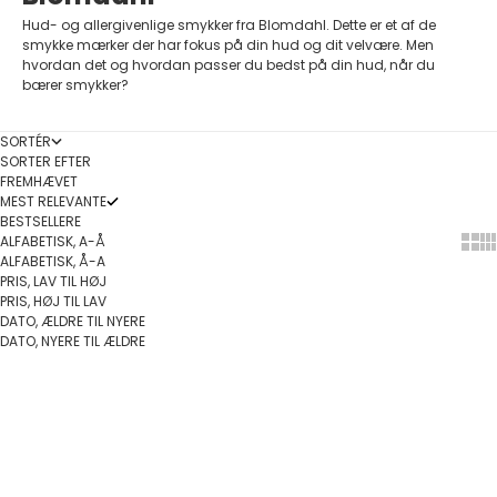
Hud- og allergivenlige smykker fra Blomdahl. Dette er et af de
smykke mærker der har fokus på din hud og dit velvære. Men
hvordan det og hvordan passer du bedst på din hud, når du
bærer smykker?
SORTÉR
SORTER EFTER
FREMHÆVET
MEST RELEVANTE
BESTSELLERE
ALFABETISK, A-Å
Show
Sh
ALFABETISK, Å-A
PRIS, LAV TIL HØJ
PRIS, HØJ TIL LAV
DATO, ÆLDRE TIL NYERE
DATO, NYERE TIL ÆLDRE
Vælg muligheder
Føj til indkøbskurv
SPAR 10%
SPAR 10%