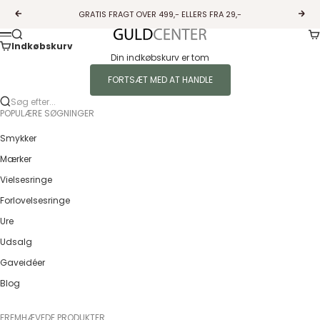
Spring til indhold
GRATIS FRAGT OVER 499,- ELLERS FRA 29,-
Forrige
Næs
Ku
Søg
Guldcenter
Menu
Indkøbskurv
Din indkøbskurv er tom
FORTSÆT MED AT HANDLE
Søg efter...
POPULÆRE SØGNINGER
Smykker
Mærker
Vielsesringe
Forlovelsesringe
Ure
Udsalg
Gaveidéer
Blog
FREMHÆVEDE PRODUKTER