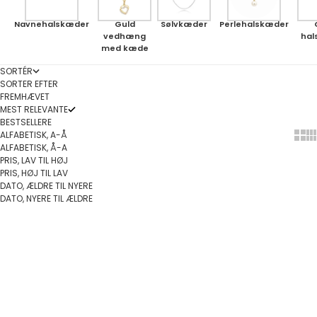
Navnehalskæder
Guld
Sølvkæder
Perlehalskæder
vedhæng
hal
med kæde
SORTÉR
SORTER EFTER
FREMHÆVET
MEST RELEVANTE
BESTSELLERE
ALFABETISK, A-Å
Show
Sh
ALFABETISK, Å-A
PRIS, LAV TIL HØJ
PRIS, HØJ TIL LAV
DATO, ÆLDRE TIL NYERE
DATO, NYERE TIL ÆLDRE
Vælg muligheder
Vælg muligheder
PÅ TILBUD
PÅ TILBUD