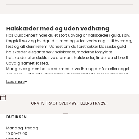
Halskæder med og uden vedhæng
Hos Guldcenter finder du et stort udvalg af halskæder i guld, sølv,
forgyldt sølv og hvidguld — med og uden vedhæng — til hverdag,
fest og alt derimellem. Uanset om du foretrækker klassiske
guld
halskæder
, elegante
sølv halskæder
, moderne
forgyldte
halskæder
eller eksklusive
diamant halskæder
, finder du et bredt
udvalg samlet ét sted.
Mange vælger en halskæde med et vedhæng der fortæller noget
om dem — et hjerte, et bogstav, et stjernebillede eller en sten med
særlig betydning. De mest populære er
guld vedhæng med kæde
,
Læs mere
sølv vedhæng med kæde
og
forgyldt vedhæng med kæde
— alle
leveret som et komplet sæt klar til brug. Vil du selv sammensætte
din halskæde, finder du også et stort udvalg af løse vedhæng til
køb separat, så du kan skifte vedhænget ud alt efter humør eller
GRATIS FRAGT OVER 499,- ELLERS FRA 29,-
anledning uden at skulle købe en helt ny kæde.
Perlehalskæder
er igen blevet utrolig populære og findes i mange
Gå til element 1
Gå til element 2
Gå til element 3
Gå til element 4
BUTIKKEN
varianter — fra den klassiske perlerække til mere moderne designs
med spredte perler på en kæde. De passer til mange stilarter og
Mandag-fredag
aldre og bruges af både kvinder og mænd, og er blandt de
10.00-17.00
designs vi oftest anbefaler til kunder der leder efter noget mellem