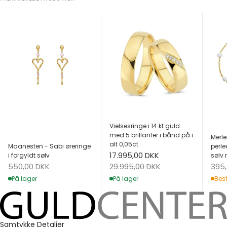
Vielsesringe i 14 kt guld
med 5 brillanter i bånd på i
Merle
alt 0,05ct
Maanesten - Sabi øreringe
perle
Salgspris
17.995,00 DKK
i forgyldt sølv
sølv 
Salgspris
Salg
Normalpris
550,00 DKK
395
29.995,00 DKK
På lager
Best
På lager
Samtykke
Detaljer