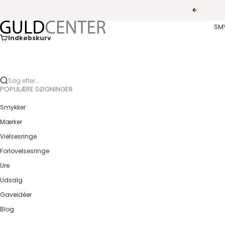
Spring til indhold
Forrige
Guldcenter
SM
Indkøbskurv
Søg efter...
POPULÆRE SØGNINGER
Smykker
Mærker
Vielsesringe
Forlovelsesringe
Ure
Udsalg
Gaveidéer
Blog