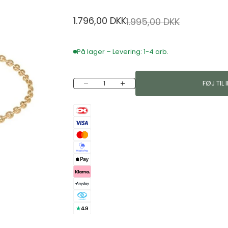
Salgspris
1.796,00 DKK
Normalpris
1.995,00 DKK
På lager – Levering: 1-4 arb.
Sænk antal
Øg antal
FØJ TIL