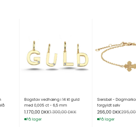
h
Bogstav vedhæng i 14 kt guld
Siersbøl - Dagmarko
blå
med 0,005 ct - 6,5 mm
forgyldt sølv
Salgspris
Normalpris
Salgspris
Normal
1.170,00 DKK
1.300,00 DKK
266,00 DKK
295,00
På lager
På lager