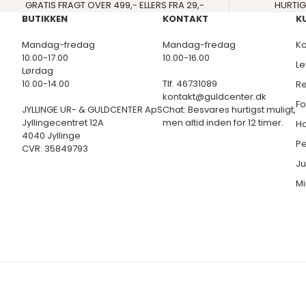
GRATIS FRAGT OVER 499,- ELLERS FRA 29,-
HURTIG
BUTIKKEN
KONTAKT
K
Mandag-fredag
Mandag-fredag
Ko
10.00-17.00
10.00-16.00
Le
Lørdag
10.00-14.00
Tlf. 46731089
Re
kontakt@guldcenter.dk
Fo
JYLLINGE UR- & GULDCENTER ApS
Chat: Besvares hurtigst muligt,
Jyllingecentret 12A
men altid inden for 12 timer.
Ha
4040 Jyllinge
Pe
CVR: 35849793
Ju
Mi