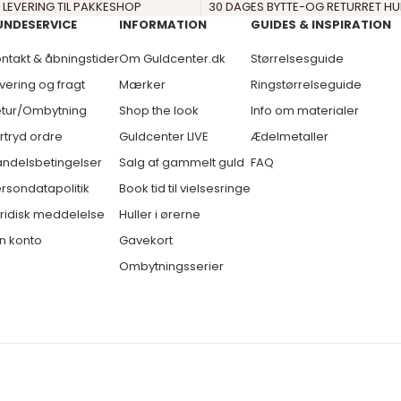
 LEVERING TIL PAKKESHOP
30 DAGES BYTTE-OG RETURRET HU
UNDESERVICE
INFORMATION
GUIDES & INSPIRATION
ntakt & åbningstider
Om Guldcenter.dk
Størrelsesguide
vering og fragt
Mærker
Ringstørrelseguide
tur/Ombytning
Shop the look
Info om materialer
rtryd ordre
Guldcenter LIVE
Ædelmetaller
ndelsbetingelser
Salg af gammelt guld
FAQ
rsondatapolitik
Book tid til vielsesringe
ridisk meddelelse
Huller i ørerne
n konto
Gavekort
Ombytningsserier