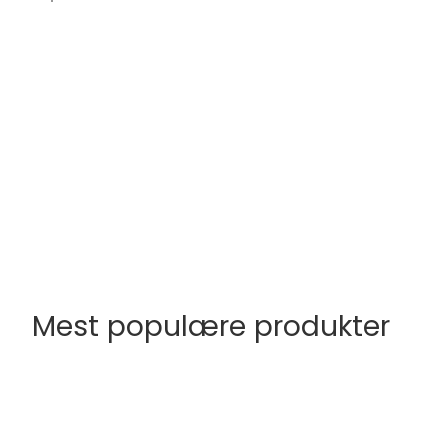
Mest populære produkter
FØJ TIL INDKØBSKURV
FØJ TIL INDKØBS