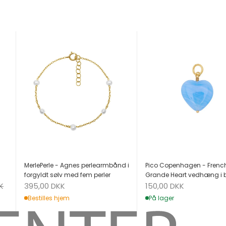
MerlePerle - Agnes perlearmbånd i
Pico Copenhagen - Frenc
forgyldt sølv med fem perler
Grande Heart vedhæng i 
Salgspris
Salgspris
K
395,00 DKK
150,00 DKK
Bestilles hjem
På lager