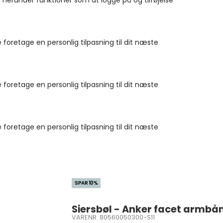
 herunder funktioner som at logge på og tilføjelse
 foretage en personlig tilpasning til dit næste
 foretage en personlig tilpasning til dit næste
 foretage en personlig tilpasning til dit næste
SPAR 10%
Siersbøl - Anker facet armbånd
VARENR. 80560050300-S11