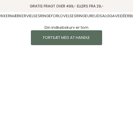
GRATIS FRAGT OVER 499,- ELLERS FRA 29,-
YKKER
MÆRKER
VIELSESRINGE
FORLOVELSESRINGE
URE
UDSALG
GAVEIDÉER
B
Din indkøbskurv er tom
FORTSÆT MED AT HANDLE