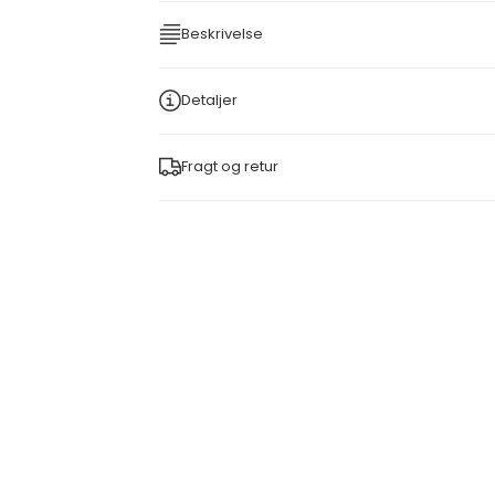
Beskrivelse
Detaljer
Fragt og retur
KURV
FØJ TIL INDKØBSKURV
FØJ