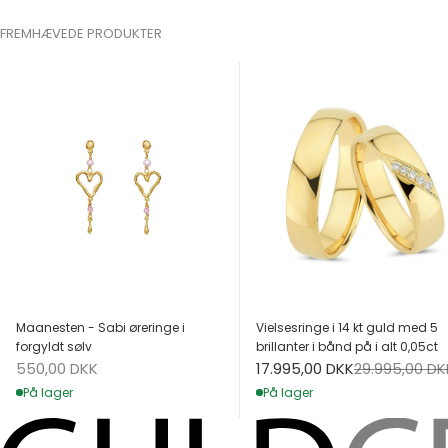
FREMHÆVEDE PRODUKTER
Maanesten - Sabi øreringe i
Vielsesringe i 14 kt guld med 5
forgyldt sølv
brillanter i bånd på i alt 0,05ct
Salgspris
Salgspris
Normalpris
550,00 DKK
17.995,00 DKK
29.995,00 DK
På lager
På lager