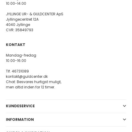
10.00-14.00
JYLLINGE UR- & GULDCENTER ApS
Jyllingecentret 12A
4040 Jyllinge
CVR: 35849793
KONTAKT
Mandag-fredag
10.00-16.00
Tlf. 46731089
kontakt@guldcenter.dk
Chat: Besvares hurtigst muligt,
men altid inden for 12 timer.
KUNDESERVICE
INFORMATION