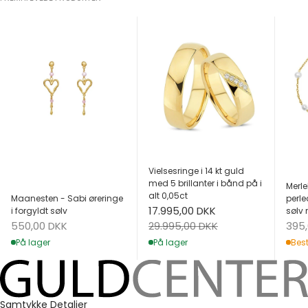
Vielsesringe i 14 kt guld
med 5 brillanter i bånd på i
Merle
alt 0,05ct
Maanesten - Sabi øreringe
perle
Salgspris
17.995,00 DKK
i forgyldt sølv
sølv 
Salgspris
Salg
Normalpris
550,00 DKK
395
29.995,00 DKK
På lager
Best
På lager
Samtykke
Detaljer