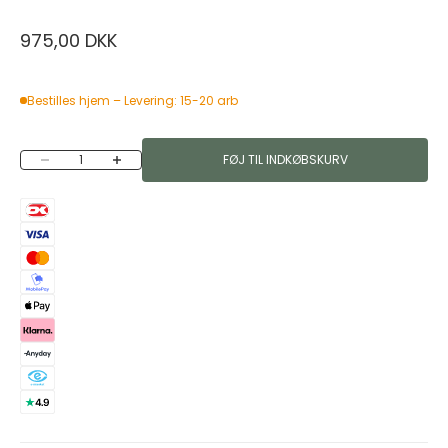
Salgspris
975,00 DKK
Bestilles hjem – Levering: 15-20 arb
Sænk antal
Øg antal
FØJ TIL INDKØBSKURV