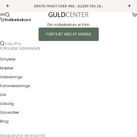
Spring til indhold
GRATIS FRAGT OVER 499,- ELLERS FRA 29,-
Forrige
Næs
Ku
Søg
Guldcenter
Menu
Indkøbskurv
Din indkøbskurv er tom
FORTSÆT MED AT HANDLE
Søg efter...
POPULÆRE SØGNINGER
Smykker
Mærker
Vielsesringe
Forlovelsesringe
Ure
Udsalg
Gaveidéer
Blog
FREMHÆVEDE PRODUKTER