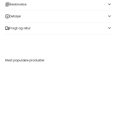
Beskrivelse
Detaljer
Fragt og retur
Mest populære produkter
Føj til indkøbskurv
Føj til indkøbskurv