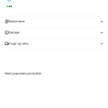
Beskrivelse
Detaljer
Fragt og retur
Mest populære produkter
Føj til indkøbskurv
Føj til indkøbskurv