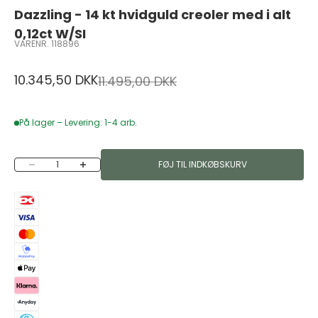
Dazzling - 14 kt hvidguld creoler med i alt
0,12ct W/SI
VARENR. 118896
Salgspris
10.345,50 DKK
Normalpris
11.495,00 DKK
På lager – Levering: 1-4 arb.
Sænk antal
Øg antal
FØJ TIL INDKØBSKURV