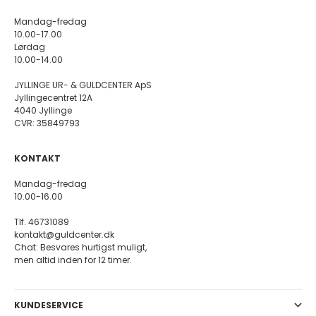
Mandag-fredag
10.00-17.00
Lørdag
10.00-14.00
JYLLINGE UR- & GULDCENTER ApS
Jyllingecentret 12A
4040 Jyllinge
CVR: 35849793
KONTAKT
Mandag-fredag
10.00-16.00
Tlf. 46731089
kontakt@guldcenter.dk
Chat: Besvares hurtigst muligt,
men altid inden for 12 timer.
KUNDESERVICE