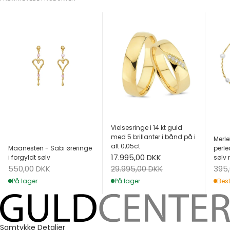
Vielsesringe i 14 kt guld
med 5 brillanter i bånd på i
Merle
alt 0,05ct
Maanesten - Sabi øreringe
perle
Salgspris
17.995,00 DKK
i forgyldt sølv
sølv 
Salgspris
Salg
Normalpris
550,00 DKK
395
29.995,00 DKK
På lager
Best
På lager
Samtykke
Detaljer