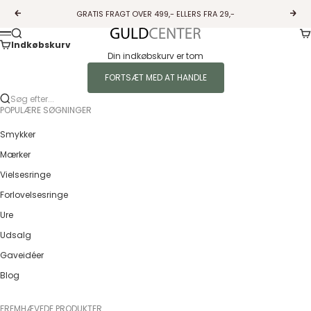
Spring til indhold
GRATIS FRAGT OVER 499,- ELLERS FRA 29,-
Forrige
Næs
Ku
Søg
Guldcenter
Menu
Indkøbskurv
Din indkøbskurv er tom
FORTSÆT MED AT HANDLE
Søg efter...
POPULÆRE SØGNINGER
Smykker
Mærker
Vielsesringe
Forlovelsesringe
Ure
Udsalg
Gaveidéer
Blog
FREMHÆVEDE PRODUKTER