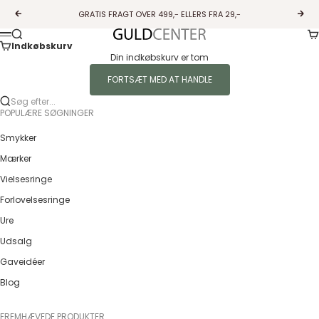
Spring til indhold
GRATIS FRAGT OVER 499,- ELLERS FRA 29,-
Forrige
Næs
Ku
Søg
Guldcenter
Menu
Indkøbskurv
Din indkøbskurv er tom
FORTSÆT MED AT HANDLE
Søg efter...
POPULÆRE SØGNINGER
Smykker
Mærker
Vielsesringe
Forlovelsesringe
Ure
Udsalg
Gaveidéer
Blog
FREMHÆVEDE PRODUKTER