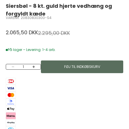
Siersbøl - 8 kt. guld hjerte vedhæng og
forgyldt kæde
VARENR. 20830830300-S4
Salgspris
2.065,50 DKK
Normalpris
2.295,00 DKK
På lager – Levering: 1-4 arb.
Sænk antal
Øg antal
FØJ TIL INDKØBSKURV