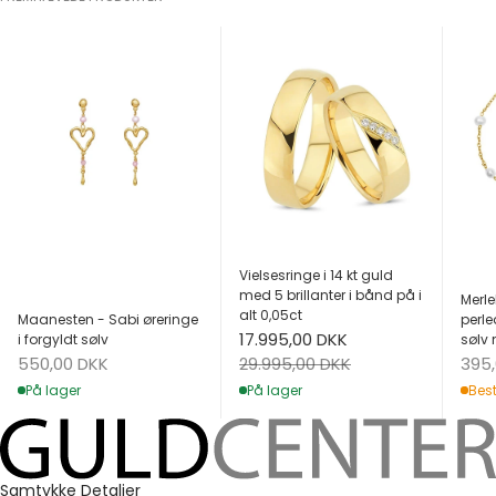
Vielsesringe i 14 kt guld
med 5 brillanter i bånd på i
Merle
alt 0,05ct
Maanesten - Sabi øreringe
perle
Salgspris
17.995,00 DKK
i forgyldt sølv
sølv 
Salgspris
Salg
Normalpris
550,00 DKK
395
29.995,00 DKK
På lager
Best
På lager
Samtykke
Detaljer