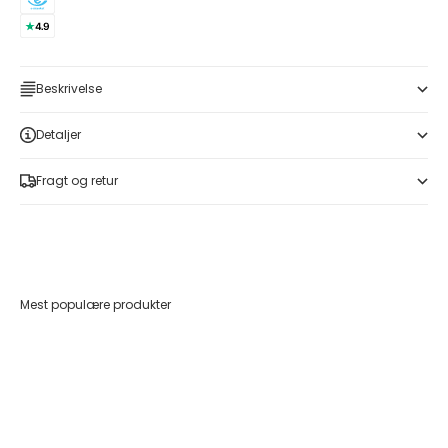
Beskrivelse
Detaljer
Fragt og retur
Mest populære produkter
Føj til indkøbskurv
Føj til indkøbskurv