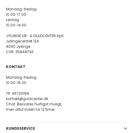
Mandag-fredag
10.00-17.00
Lørdag
10.00-14.00
JYLLINGE UR- & GULDCENTER ApS
Jyllingecentret 12A
4040 Jyllinge
CVR: 35849793
KONTAKT
Mandag-fredag
10.00-16.00
Tlf. 46731089
kontakt@guldcenter.dk
Chat: Besvares hurtigst muligt,
men altid inden for 12 timer.
KUNDESERVICE