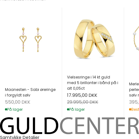
Vielsesringe i 14 kt guld
med 5 brillanter i bånd på i
Merle
alt 0,05ct
Maanesten - Sabi øreringe
perle
Salgspris
17.995,00 DKK
i forgyldt sølv
sølv 
Salgspris
Salg
Normalpris
550,00 DKK
395
29.995,00 DKK
På lager
Best
På lager
Samtykke
Detaljer