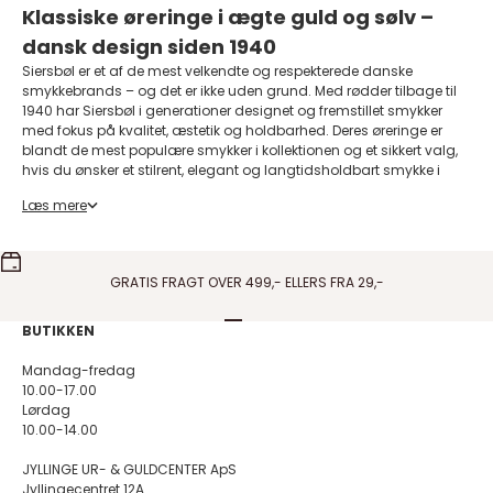
Klassiske øreringe i ægte guld og sølv –
dansk design siden 1940
Siersbøl er et af de mest velkendte og respekterede danske
smykkebrands – og det er ikke uden grund. Med rødder tilbage til
1940 har Siersbøl i generationer designet og fremstillet smykker
med fokus på kvalitet, æstetik og holdbarhed. Deres øreringe er
blandt de mest populære smykker i kollektionen og et sikkert valg,
hvis du ønsker et stilrent, elegant og langtidsholdbart smykke i
ægte materialer. For et ekstra elegant look kan du kombinere
Læs mere
øreringene med en af de smukke
Siersbøl ringe
og toppe op med et
Siersbøl armbånd
. Skal det være ekstra eksklusivt, så se nærmere
på de utrolig smukke
Siersbøl Luxury
lab-grown diamantringe. Her
får du ekstra bling for pengene.
GRATIS FRAGT OVER 499,- ELLERS FRA 29,-
Hos Guldcenter.dk har vi samlet et håndplukket udvalg af
Siersbøl øreringe
i både 14 og 8 karat guld samt 925
sterlingsølv. Sortimentet byder på alt fra enkle ørestikker til klassiske
Gå til element 1
Gå til element 2
Gå til element 3
Gå til element 4
BUTIKKEN
hoops og små creoler – perfekte til både hverdag og fest. Hvert
design afspejler den skandinaviske tilgang til form og funktion,
Mandag-fredag
hvor skønhed og enkelhed går hånd i hånd.
10.00-17.00
Hvorfor vælge øreringe fra Siersbøl?
Lørdag
10.00-14.00
Ægte materialer
: Du får smykker i massivt guld eller sterlingsølv
– ikke blot forgyldning
JYLLINGE UR- & GULDCENTER ApS
Tidløst design
: Øreringene går aldrig af mode og passer til alle
Jyllingecentret 12A