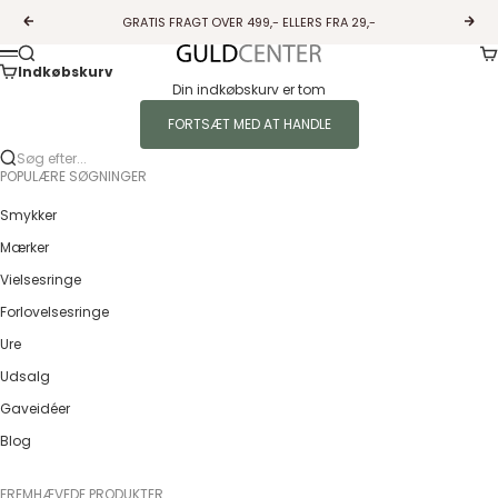
Spring til indhold
GRATIS FRAGT OVER 499,- ELLERS FRA 29,-
Forrige
Næs
Ku
Søg
Guldcenter
Menu
Indkøbskurv
Din indkøbskurv er tom
FORTSÆT MED AT HANDLE
Søg efter...
POPULÆRE SØGNINGER
Smykker
Mærker
Vielsesringe
Forlovelsesringe
Ure
Udsalg
Gaveidéer
Blog
FREMHÆVEDE PRODUKTER