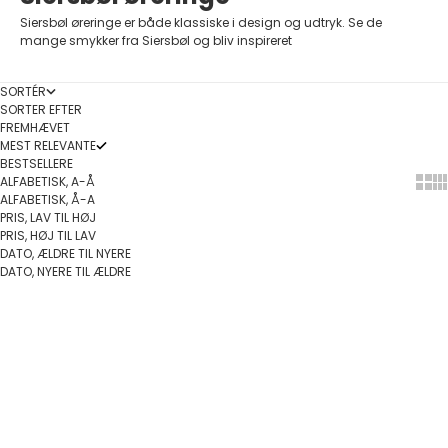
Siersbøl øreringe er både klassiske i design og udtryk. Se de
mange smykker fra Siersbøl og bliv inspireret
SORTÉR
SORTER EFTER
FREMHÆVET
MEST RELEVANTE
BESTSELLERE
ALFABETISK, A-Å
Show
Sh
ALFABETISK, Å-A
PRIS, LAV TIL HØJ
PRIS, HØJ TIL LAV
DATO, ÆLDRE TIL NYERE
DATO, NYERE TIL ÆLDRE
Vælg muligheder
Føj til indkøbskurv
PÅ TILBUD
SPAR 10%